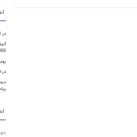
آخ
در ک
2026
رویداد بز
در ا
دید
ریا
آخ
داو