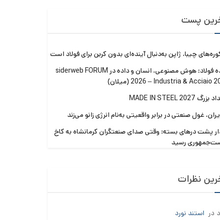
رین پست
وره‌های چیبا، ژاپن به‌دنبال آینده‌ای بدون کربن برای فولاد است
آینده فولاد: هوش مصنوعی، انسان و داده در siderweb FORUM
 – Industria & Acciaio 2050 (میلان)
رگ MADE IN STEEL 2027
یران، غول صنعتی در برابر واقعیتی به‌نام انرژی زانو می‌زند
ار پشت درهای بسته: وقتی صدای صنعتگران کرمانشاه به کاخ
ست‌جمهوری رسید
رین نظرات
د
در
استند نورد