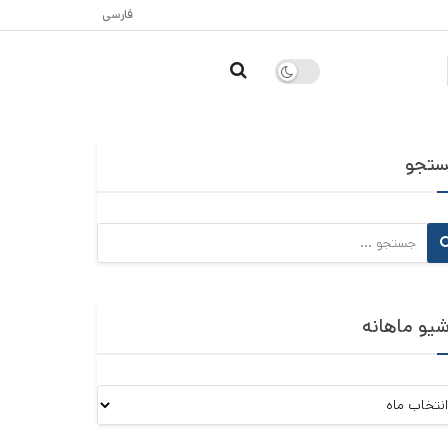
فارسی
تجو
شیو ماهانه
و
نه