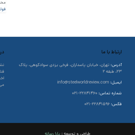
محم
فولا
ارتباط با ما
درب
آدرس:
تهران، خیابان پاسداران، فرخی یزدی سوادکوهی، پلاک
نشر
۲۳، طبقه ۲
فنا
اخب
ایمیل:
info@steelworldreview.com
می‌
شماره تماس:
۲۲۸۴۱۴۶۰-۰۲۱
فکس:
۲۲۸۴۱۵۹۶-۰۲۱
طراحی و توسعه :
یارا رسا
نه