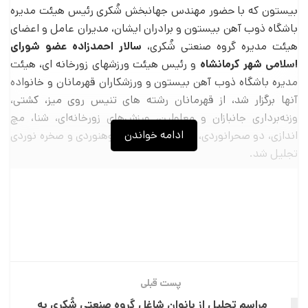
بیستون که با حضور مهندس جهانبخش شُکری رئیس هیئت مدیره
باشگاه ذوب آهن بیستون و برادران ایشان، مدیران عامل و اعضای
هیئت مدیره گروه صنعتی شُکری،
سالار احمدزاده عضو شورای
اسلامی شهر کرمانشاه
و رئیس هیئت ورزشهای زورخانه ای، هیئت
مدیره باشگاه ذوب آهن بیستون و ورزشکاران قهرمانان و خانواده
آنها برگزار شد، از قهرمانان رشته های تنیس روی میز، کشتی،
وزنه‌برداری جانبازان و معلولین، ورزش‌های زورخانه‌ای، شنا، مچ
ادامه خواندن
اندازی، دو صحرانوردی، تکواندو، شطرنج، کوهنوردی و صخره نوردی
تجلیل شد.
پست قبلی
مراسم تجلیل از بانوان شاغل گروه صنعتی شُکری به