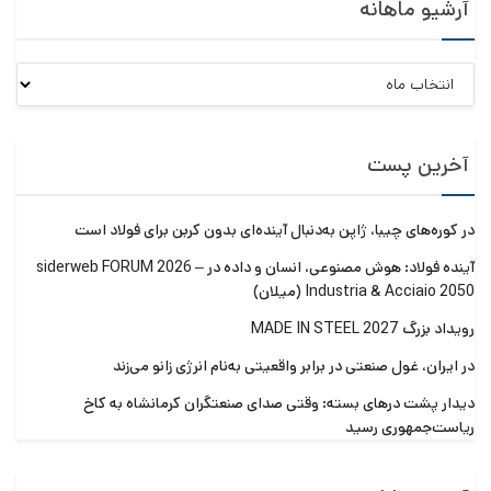
آرشیو ماهانه
آرشیو
ماهانه
آخرین پست
امین حمزه ای ، سرپرست باشگاه ذوب آهن بیستون
در کوره‌های چیبا، ژاپن به‌دنبال آینده‌ای بدون کربن برای فولاد است
امین حمزه‌ ای
، سرپرست باشگاه ذوب آهن نیز در این مراسم با
بیان اینکه باشگاه اوایل ۱۴۰۱ تاسیس و در چند رشته فعالیت
آینده فولاد: هوش مصنوعی، انسان و داده در siderweb FORUM 2026 –
Industria & Acciaio 2050 (میلان)
داشت گفت: پس از مدتی فعالیت خود را در رشته‌های مختلف
گسترش دادیم.
رویداد بزرگ MADE IN STEEL 2027
در ایران، غول صنعتی در برابر واقعیتی به‌نام انرژی زانو می‌زند
امین حمزه‌ ای
تصریح کرد: با توجه به پتانسیلی که ورزشکاران
باشگاه دارند، ۱۷ رشته در بخش بانوان و آقایان فعالیت دارد.
دیدار پشت درهای بسته: وقتی صدای صنعتگران کرمانشاه به کاخ
ریاست‌جمهوری رسید
وی با اشاره به فعالیت یک هزار و ۵۰۰ نفر عضو و ورزشکار در مدت
کوتاهی که از تاسیس باشگاه می گذرد خاطرنشان ساخت:
هشت