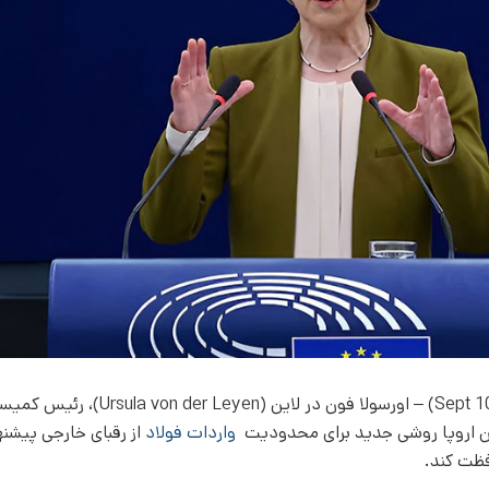
استراسبورگ (Strasbourg)، ۱۰ سپتامبر (Sept 10) – اورسولا فون در لاین (on der Leyen
یون اروپا روشی جدید برای محدودیت
واردات فولاد
از رقبای خارجی پیشنه
فظت کند.