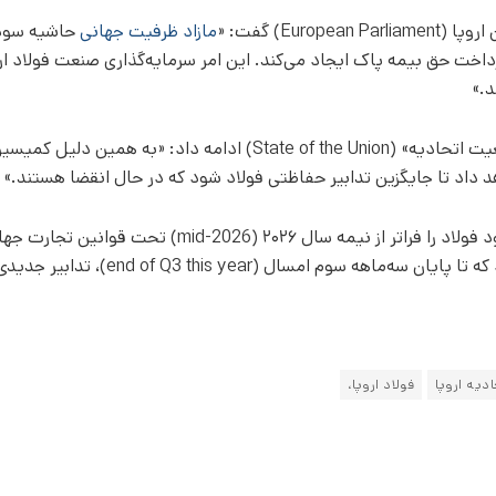
مازاد ظرفیت جهانی
حاشیه سود 
رداخت حق بیمه پاک ایجاد می‌کند. این امر سرمایه‌گذاری صنعت فولاد ار
د.»
او در سخنرانی سالانه خود با عنوان «وضعیت اتحادیه» (State of the Union) ادامه داد: «به همین د
د داد تا جایگزین تدابیر حفاظتی فولاد شود که در حال انقضا هستند.»
این بلوک نمی‌تواند تدابیر حفاظتی موجود فولاد را فراتر از نیمه سال ۲۰۲۶ (mid-2026) تحت قوانین 
تمدید کند. کمیسیون قبلاً اعلام کرده بود که تا پایان سه‌ماهه سوم امسال (end of Q3 this year)،
دیه اروپا
فولاد اروپا،