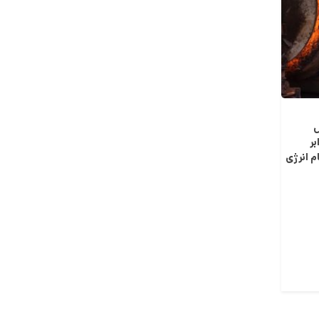
ل
بر
م انرژی