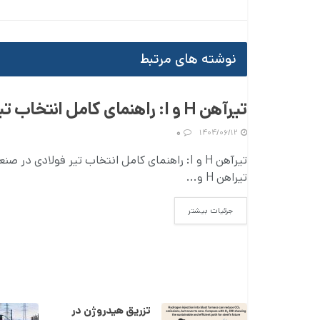
نوشته های مرتبط
تیرآهن H و I: راهنمای کامل انتخاب تیر فولادی
۰
۱۴۰۴/۰۶/۱۲
تیرآهن H و I: راهنمای کامل انتخاب تیر فولادی در
تیراهن H و...
DETAILS
جزئیات بیشتر
تزریق هیدروژن در