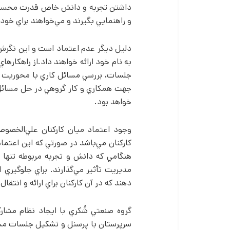
داشتن تجربه و دانش خاص قدرت محسوب مي
و راهنمايي بگيرند و مي‌خواهند براي خود
دليل ديگر عدم اعتماد است و اين نگرش که
به نام خود ارائه خواهند داد.از راهکارها
جلسات، بررسي مسائل کاري با محوريت ث
جهت همکاري و کار گروهي در حل مسائل و
خواهد بود.
وجود اعتماد ميان کارکنان علي‌الخصوص
کارکنان مي‌باشد در صورتي که اين اعتما
هنگامي که دانش و تجربه مربوطه تنها د
مديريت تأثير مي‌گذارند. براي جلوگيري 
دهند که در آن کارکنان براي ارائه و انتق
گروه صنعتي شُکري با ايجاد نظام مشارک
سرپرستان با پرسنل و تشکيل جلسات مستم