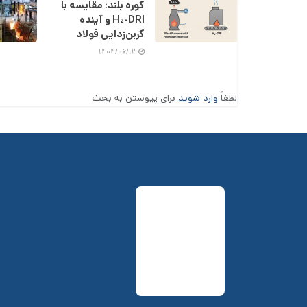
کوره بلند؛ مقایسه با
H₂-DRI و آینده
کربن‌زدایی فولاد
۱۴۰۴/۰۶/۱۲
لطفاً
وارد شوید
برای پیوستن به بحث