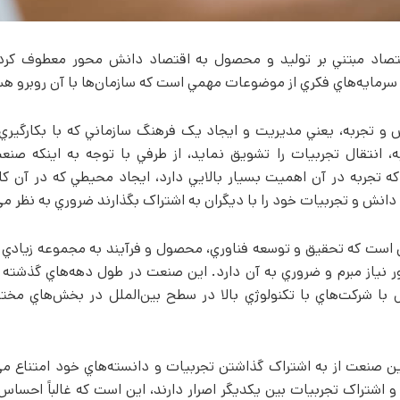
 اقتصاد مبتني بر توليد و محصول به اقتصاد دانش محور معطوف کر
سرمايه‌هاي فکري از موضوعات مهمي است که سازمان‌ها با آن روبرو هس
و تجربه، يعني مديريت و ايجاد يک فرهنگ سازماني که با بکارگير
، انتقال تجربيات را تشويق نمايد، از طرفي با توجه به اينکه صنع
 تجربه در آن اهميت بسيار بالايي دارد، ايجاد محيطي که در آن کار
 دانش و تجربيات خود را با ديگران به اشتراک بگذارند ضروري به نظر مي
ن است که تحقيق و توسعه فناوري، محصول و فرآيند به مجموعه زيادي 
ور نياز مبرم و ضروري به آن دارد. اين صنعت در طول دهه‌هاي گذشته 
امل با شرکت‌هاي با تکنولوژي بالا در سطح بين‌الملل در بخش‌هاي مخ
ن صنعت از به اشتراک گذاشتن تجربيات و دانسته‌هاي خود امتناع مي‌ک
و اشتراک تجربيات بين يکديگر اصرار دارند، اين است که غالباً احساس 