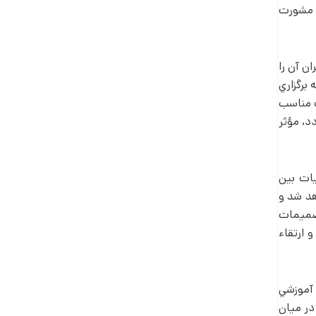
ن مشورت
ن آن را
برگزاري
گ مناسب
د، مؤثر
يات بين
هد شد و
تصميمات
 ارتقاء
 آموزشي
در ميان