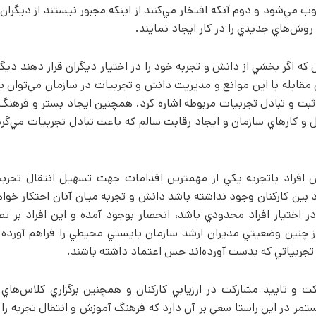
‌شود و دوم آنکه افتخار مي‌کنند از اينکه مجبور نيستند از ديگرا
 روش‌هاي جديدي را در کار ايجاد نمايند.
 اگر بخشي از دانش و تجربه خود را در اختيار ديگران قرار دهند ديگرا
ي مقابله با اين موانع و مديريت دانش و تجربيات در سازمان مي‌توان به 
بت و تبادل تجربيات مربوطه اشاره کرد. همچنين ايجاد بستر و فرهن
 کارهاي سازمان و ايجاد رقابت سالم که باعث تبادل تجربيات مي‌گرد
 افراد باتجربه يکي از مهمترين اقدامات جهت تسهيل انتقال تجرب
د بين کارکنان وجود نداشته باشد دانش و تجربه ميان آنان احتکار خوا
ر اختيار افراد محدودي باشد، انحصار بوجود آمده و اين افراد بر 
از چنين وضعيتي مديران ارشد سازمان بايستي محيطي را فراهم آورده و
ال تجربياتي که بدست آورده‌اند حس اعتماد داشته باشند.
ت و تاييد مشارکت در ارزيابي کارکنان و همچنين برگزاري کلاس‌هاي
ر در اين راستا سعي بر آن دارد که فرهنگ آموزش و انتقال تجربه را 