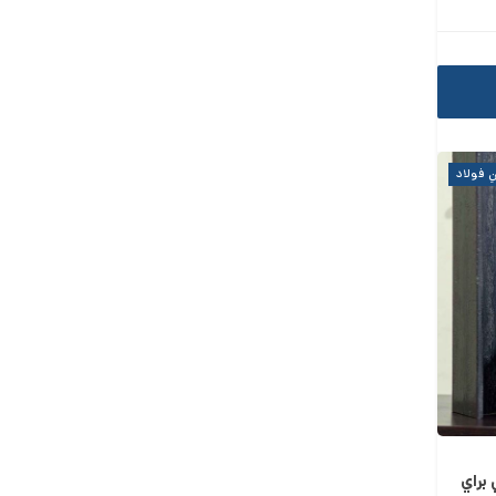
ِ فولاد
براي