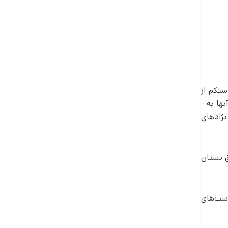
ت­کم از
ا به ­
نژادهای
ق بستان
اسب‌های