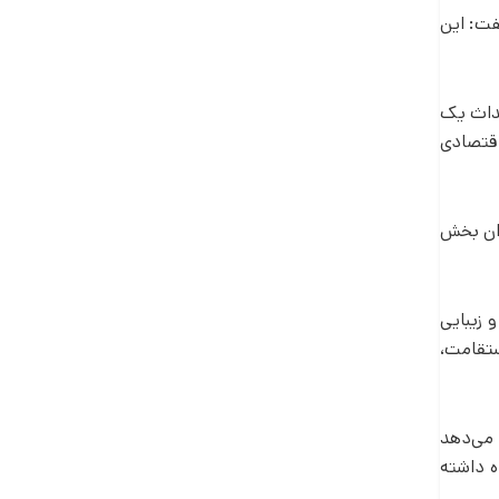
فت: این
حداث یک
اقتصادی
ران بخش
 زیبایی
ستقامت،
 می‌دهد
ه داشته