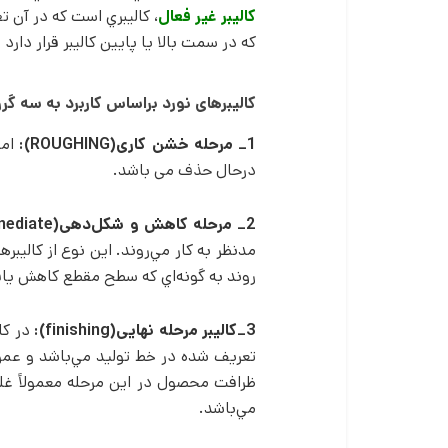
كاليبر غير فعال
، كاليبري است كه در آن 
كه در سمت بالا يا پايين كاليبر قرار دارد 
کالیبرهای نورد براساس کاربرد به سه گر
1_ مرحله خشن کاری(ROUGHING):
امر
درحال حذف می باشد.
2_ مرحله کاهش و شکل­‌دهی(intermediate):
مدنظر به كار مي‌­روند. اين نوع از كاليبر
روند به گونه­‌اي كه سطح مقطع كاهش ياف
3_کالیبر مرحله نهایی(finishing):
در كا
تعريف شده در خط توليد مي­‌باشد و عموم
ظرافت محصول در اين مرحله معمولاً غلت
مي‌­باشد.