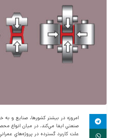
امروزه در بيشتر كشورها، صنایع و به خ
صنعتي ايفا مي‌­كند. در ميان انواع محص
علت كاربرد گسترده در پروژه‌­هاي عمران