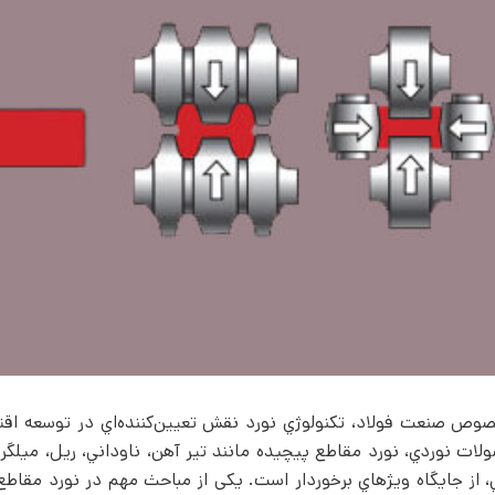
صوص صنعت فولاد، تكنولوژي نورد نقش تعيين­‌كننده‌­اي در توسعه اق
ولات نوردي، نورد مقاطع پيچيده مانند تير آهن، ناوداني، ريل، میلگر
ي، از جايگاه ويژه­اي برخوردار است. یکی از مباحث مهم در نورد مقاطع