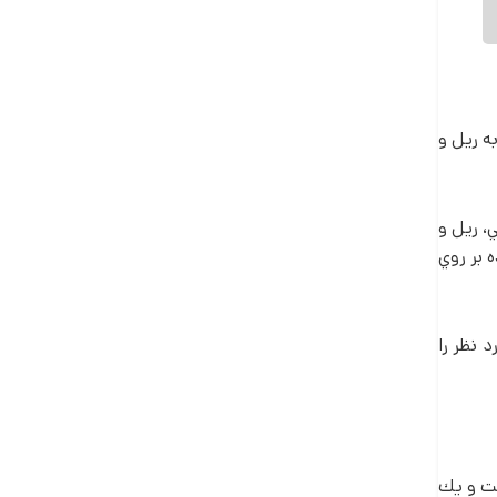
 ریل و
، ريل و
 بر روي
 نظر را
ست و يك