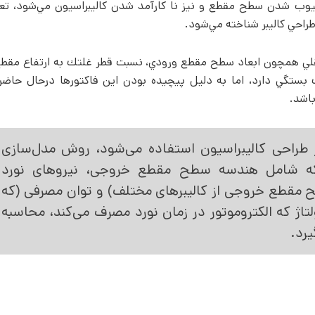
وب شدن سطح مقطع و نيز نا كارآمد شدن كاليبراسيون مي­‌شود، تع
طراحي كاليبر شناخته مي‌­شود.
قلي همچون ابعاد سطح مقطع ورودي، نسبت قطر غلتك به ارتفاع مقط
ستگي دارد، اما به دليل پيچيده بودن اين فاكتورها درحال حاضر
اشد.
 طراحی کالیبراسیون استفاده می­‌شود، روش مدل‌سازی
.که شامل هندسه سطح مقطع خروجی، نیروهای نورد
ح مقطع خروجی از کالیبرهای مختلف) و توان مصرفی (که
تاژ که الکتروموتور در زمان نورد مصرف می‌­کند، محاسبه
یرد.