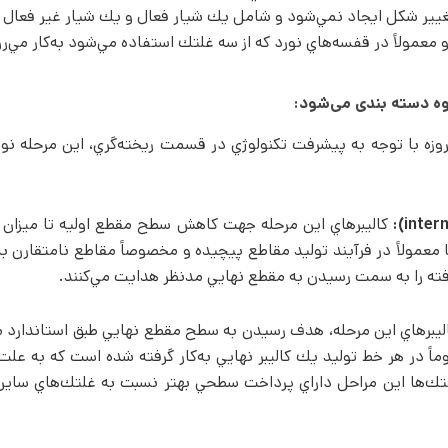
تغيير شكل ايجاد نمي‌­شود و شامل يك شيار فعال و يك شيار غير فعال م
و معمولاً در قفسه‌­هاي نورد كه از سه غلتك استفاده مي­‌شود به­‌كار مي­‌ر
وه دسته بندی می­‌شود:
وزه با توجه به پيشرفت تكنولوژي در قسمت ريخته‌­گري، اين مرحله نورد 
كاليبرهاي اين مرحله جهت كاهش سطح مقطع اوليه تا ميزا
ها معمولاً در فرآيند توليد مقاطع پيچيده و مخصوصاً مقاطع نامتقارن به 
ته را به سمت رسيدن به مقطع نهايي مدنظر هدايت مي­‌كنند.
ليبرهاي اين مرحله، هدف رسيدن به سطح مقطع نهايي طبق استاندارد 
اً در هر خط توليد يك كاليبر نهايي به‌­كار گرفته شده است که به عل
ك­‌ها اين مراحل داراي پرداخت سطحي بهتر نسبت به غلتك­‌هاي ساير ك