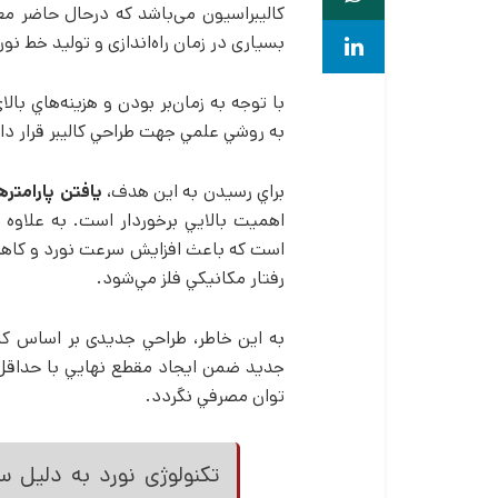
کالیبراسیون می­‌باشد که درحال حاضر مع
بسیاری در زمان راه­‌اندازی و تولید خط نور
با توجه به زمان‌بر بودن و هزينه­‌هاي 
به روشي علمي جهت طراحي كاليبر قرار د
براي رسيدن به اين هدف،
يافتن پارامتر
اهميت بالايي برخوردار است. به علاوه 
است که باعث افزايش سرعت نورد و كاهش
رفتار مكانيكي فلز مي­‌شود.
به اين خاطر، طراحي جديدی بر اساس كا
جديد ضمن ايجاد مقطع نهايي با حداقل ت
توان مصرفي نگردد.
تکنولوژی نورد به دلیل 