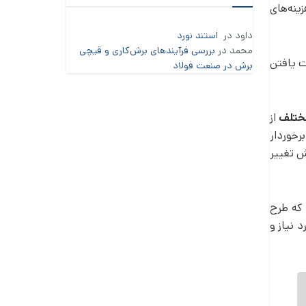
نه­‌های
داود
در
استند نورد
محمد
در
بررسی فرآیندهای برش‌کاری و قیچی
ت يافتن
برش در صنعت فولاد
مختلف
از
رخوردار
ش تغيير
 كه طرح
 نياز و