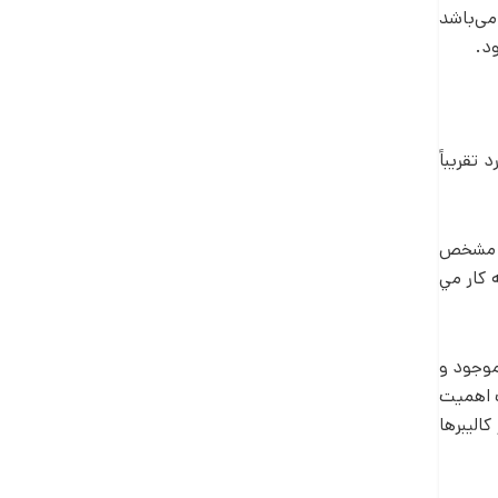
ی­‌باشد
ود.
تقريباً
ن مشخص
كار مي­‌
موجود و
ت اهميت
اليبرها