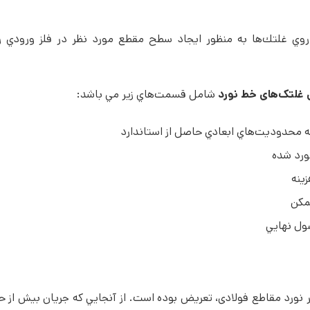
روي غلتك­‌ها به منظور ايجاد سطح مقطع مورد نظر در فلز ورودي ر
 غلتک­‌های خط نورد
شامل قسمت‌هاي زير مي ­باشد:
 محدوديت­‌هاي ابعادي حاصل از استاندارد
ورد شده
ينه
مكن
ل نهايي
ر نورد مقاطع فولادی، تعریض بوده است. از آنجايي كه جريان بيش از حد