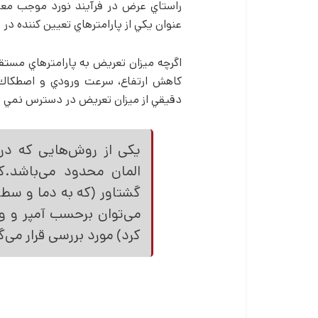
راستاي عرض در فرآيند نورد موجب معي
عنوان يكي از پارامترهاي تعيين كننده در 
اگرچه ميزان تعريض به پارامترهاي مست
كاهش ارتفاع، سرعت ورودي و اصطكاك ب
دقيقي از ميزان تعريض در دسترس نمي ب
یکی از روش­‌هایی که در
المان محدود می‌­باشد
گشتاور (که به دما و سط
می‌­توان برحسب آمپر و ول
کرد) مورد بررسی قرار می­‌گ