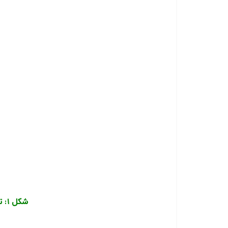
شکل ۱: تقسيم بندي كاليبرها با توجه به نوع كاربرد آنها