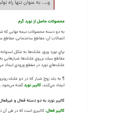
و…. به عنوان تنها راه ت
محصولات حاصل از نورد گرم
به دو دسته محصولات نیمه نهایی که ش
اتصالات آن، مقاطع ساختمانی، مقاطع سبک،
براي نورد ورق، غلتك‌­ها به شكل استوانه
مقاطع سبك برروي غلتك‌­ها شيارهايي به
غلتك­‌هاي نورد در مقطع ورودي ايجاد مي­
¶ به يك زوج شيار كه در دو غلتك روبروي
ايجاد مي­‌كنند،
كاليبر نورد
گفته می­‌شود.
کالیبر نورد به دو دسته فعال و غیرفعال
كاليبر فعال
، كاليبري است كه در طي آن 