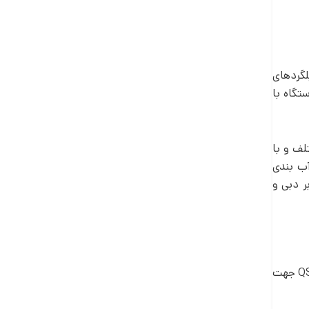
لگردهای
تگاه با
لف و با
آب بندی
ر دبی و
جهت