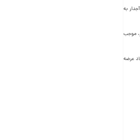
رد آجدار به
ر، موجب
THERME به بازار تولید فولاد عرضه